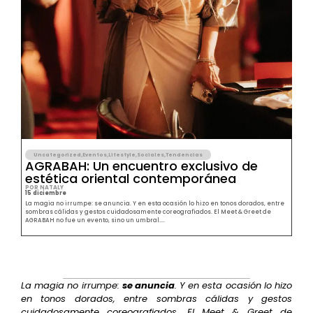
Uncategorized
,
Eventos
,
Lifestyle
,
Sociales
,
Tendencias
AGRABAH: Un encuentro exclusivo de
estética oriental contemporánea
POR NATALY
15 diciembre
La magia no irrumpe: se anuncia. Y en esta ocasión lo hizo en tonos dorados, entre
sombras cálidas y gestos cuidadosamente coreografiados. El Meet & Greet de
AGRABAH no fue un evento, sino un umbral....
La magia no irrumpe:
se anuncia
. Y en esta ocasión lo hizo
en tonos dorados, entre sombras cálidas y gestos
cuidadosamente coreografiados. El Meet & Greet de