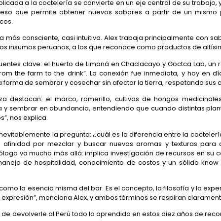
licada a la coctelería se convierte en un eje central de su trabaj
ceso que permite obtener nuevos sabores a partir de un mismo p
icos.
más consciente, casi intuitiva. Alex trabaja principalmente con sa
 los insumos peruanos, a los que reconoce como productos de altísi
uentes clave: el huerto de Limaná en Chaclacayo y Goctca Lab, un re
rom the farm to the drink”. La conexión fue inmediata, y hoy en d
 forma de sembrar y cosechar sin afectar la tierra, respetando sus c
iliza destacan: el marco, romerillo, cultivos de hongos medicinal
a y sembrar en abundancia, entendiendo que cuando distintas planta
s”, nos explica.
evitablemente la pregunta: ¿cuál es la diferencia entre la coctelerí
la afinidad por mezclar y buscar nuevos aromas y texturas para 
logo va mucho más allá: implica investigación de recursos en su cas
 manejo de hospitalidad, conocimiento de costos y un sólido know 
como la esencia misma del bar. Es el concepto, la filosofía y la exper
 de expresión”, menciona Alex, y ambos términos se respiran claramen
 devolverle al Perú todo lo aprendido en estos diez años de recorr