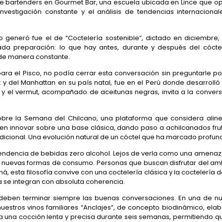
 bartenders en Gourmet Bar, una escuela ubicada en Lince que op
a investigación constante y el análisis de tendencias internacion
generó fue el de “Coctelería sostenible”, dictado en diciembre
da preparación: lo que hay antes, durante y después del cóctel
 de manera constante.
ra el Pisco, no podía cerrar esta conversación sin preguntarle por 
t y del Manhattan en su país natal, fue en el Perú donde desarrolló
o y el vermut, acompañado de aceitunas negras, invita a la convers
bre la Semana del Chilcano, una plataforma que considera aline
en innovar sobre una base clásica, dando paso a achilcanados fr
adicional. Una evolución natural de un cóctel que ha marcado profund
 tendencia de bebidas zero alcohol. Lejos de verla como una amena
a nuevas formas de consumo. Personas que buscan disfrutar del ambi
ná, esta filosofía convive con una coctelería clásica y la coctelerí
a se integran con absoluta coherencia.
ben terminar siempre las buenas conversaciones. En una de nuest
estros vinos familiares “Anclajes”, de concepto biodinámico, elab
 una cocción lenta y precisa durante seis semanas, permitiendo qu