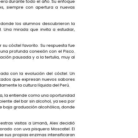
era durante todo el año. Su enfoque
ales, siempre con apertura a nuevas
, donde los alumnos descubrieron la
. Una mirada que invita a estudiar,
su cóctel favorito. Su respuesta fue
 una profunda conexión con el Pisco.
ación pausada y a la tertulia, muy al
ada con la evolución del cóctel. Un
utados que expresan nuevos sabores
amente la cultura líquida del Perú.
za, la entiende como una oportunidad
ente del bar sin alcohol, ya sea por
a de baja graduación alcohólica, donde
ras visitas a Limaná, Alex decidió
orado con uva pisquera Moscatel. El
e sus propias enzimas intensificaran