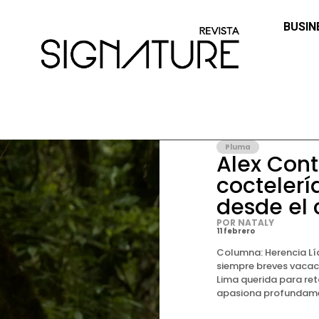
BUSIN
Pluma
Alex Cont
coctelerí
desde el 
POR NATALY
11 febrero
Columna: Herencia Lí
siempre breves vacaci
Lima querida para re
apasiona profundament