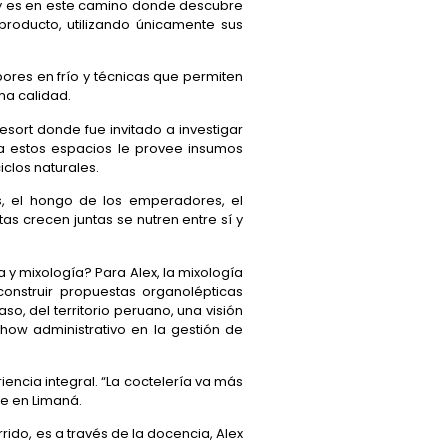
o, y es en este camino donde descubre
roducto, utilizando únicamente sus
bores en frío y técnicas que permiten
ma calidad.
sort donde fue invitado a investigar
ía estos espacios le provee insumos
iclos naturales.
es, el hongo de los emperadores, el
s crecen juntas se nutren entre sí y
a y mixología? Para Alex, la mixología
construir propuestas organolépticas
o, del territorio peruano, una visión
how administrativo en la gestión de
iencia integral. “La coctelería va más
te en Limaná.
ido, es a través de la docencia, Alex