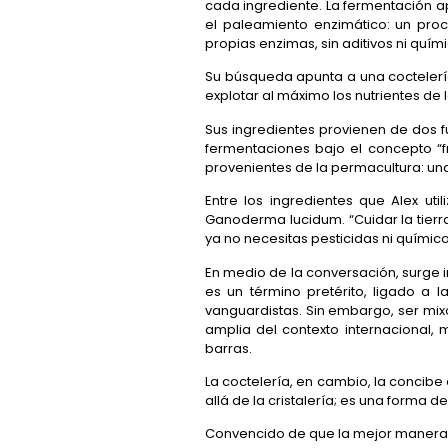
cada ingrediente. La fermentación ap
el paleamiento enzimático: un pro
propias enzimas, sin aditivos ni quím
Su búsqueda apunta a una coctelería 
explotar al máximo los nutrientes de
Sus ingredientes provienen de dos f
fermentaciones bajo el concepto “f
provenientes de la permacultura: una
Entre los ingredientes que Alex ut
Ganoderma lucidum. “Cuidar la tierr
ya no necesitas pesticidas ni químico
En medio de la conversación, surge in
es un término pretérito, ligado a 
vanguardistas. Sin embargo, ser mixó
amplia del contexto internacional,
barras.
La coctelería, en cambio, la concibe 
allá de la cristalería; es una forma
Convencido de que la mejor manera de