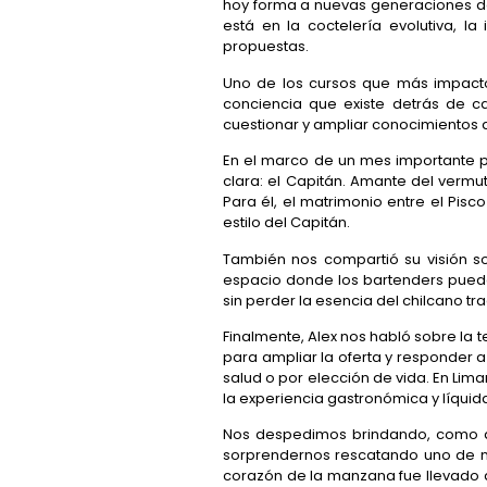
hoy forma a nuevas generaciones de
está en la coctelería evolutiva, l
propuestas.
Uno de los cursos que más impacto 
conciencia que existe detrás de ca
cuestionar y ampliar conocimientos
En el marco de un mes importante pa
clara: el Capitán. Amante del vermu
Para él, el matrimonio entre el Pisc
estilo del Capitán.
También nos compartió su visión so
espacio donde los bartenders pued
sin perder la esencia del chilcano tr
Finalmente, Alex nos habló sobre la
para ampliar la oferta y responder 
salud o por elección de vida. En Lima
la experiencia gastronómica y líquid
Nos despedimos brindando, como de
sorprendernos rescatando uno de nu
corazón de la manzana fue llevado a