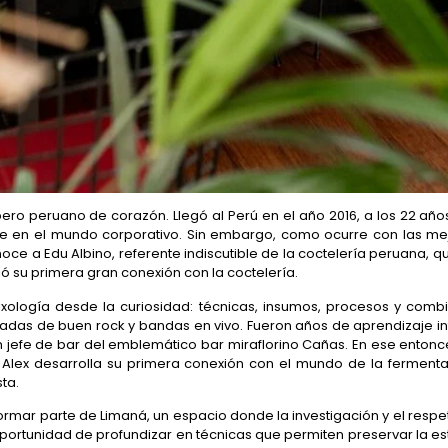
ero peruano de corazón. Llegó al Perú en el año 2016, a los 22 a
se en el mundo corporativo. Sin embargo, como ocurre con las mejor
oce a Edu Albino, referente indiscutible de la coctelería peruana, qu
ió su primera gran conexión con la coctelería.
xología desde la curiosidad: técnicas, insumos, procesos y com
adas de buen rock y bandas en vivo. Fueron años de aprendizaje in
en jefe de bar del emblemático bar miraflorino Cañas. En ese entonce
Alex desarrolla su primera conexión con el mundo de la ferment
ta.
rmar parte de Limaná, un espacio donde la investigación y el respe
 oportunidad de profundizar en técnicas que permiten preservar la es