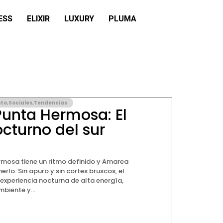
ESS
ELIXIR
LUXURY
PLUMA
nto
,
Sociales
,
Tendencias
unta Hermosa: El
cturno del sur
rmosa tiene un ritmo definido y Amarea
rlo. Sin apuro y sin cortes bruscos, el
experiencia nocturna de alta energía,
biente y...