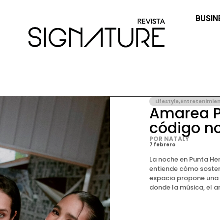
BUSIN
Lifestyle
,
Entretenimie
Amarea P
código no
POR NATALY
7 febrero
La noche en Punta He
entiende cómo sostene
espacio propone una 
donde la música, el am