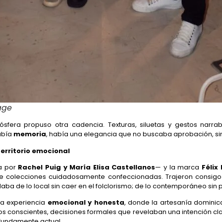
tage
ósfera propuso otra cadencia. Texturas, siluetas y gestos narra
abía
memoria
, había una elegancia que no buscaba aprobación, si
erritorio emocional
a por
Rachel Puig y María Elisa Castellanos
— y la marca
Félix
e colecciones cuidadosamente confeccionadas. Trajeron consig
ba de lo local sin caer en el folclorismo; de lo contemporáneo sin p
a experiencia
emocional y honesta
, donde la artesanía dominic
s conscientes, decisiones formales que revelaban una intención cl
rofundamente actual.