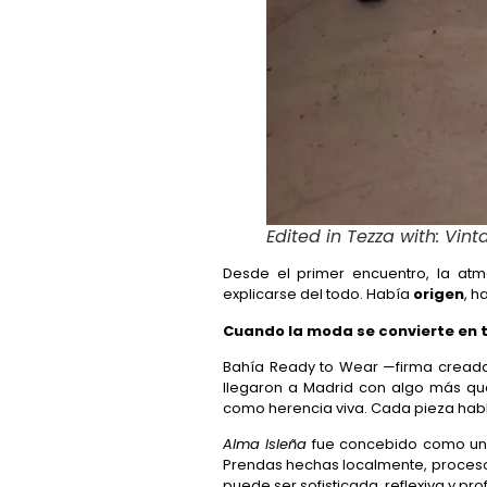
Edited in Tezza with: Vin
Desde el primer encuentro, la atm
explicarse del todo. Había
origen
, h
Cuando la moda se convierte en t
Bahía Ready to Wear —firma cread
llegaron a Madrid con algo más qu
como herencia viva. Cada pieza habla
Alma Isleña
fue concebido como un
Prendas hechas localmente, proceso
puede ser sofisticada, reflexiva y p