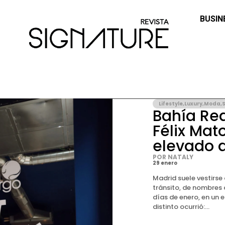
BUSIN
Lifestyle
,
Luxury
,
Moda
,
S
Bahía Re
Félix Mato
elevado a
POR NATALY
29 enero
Madrid suele vestirse
tránsito, de nombres 
días de enero, en un 
distinto ocurrió:...