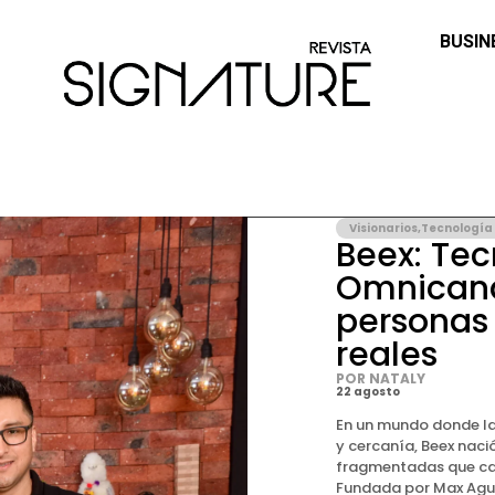
BUSIN
Visionarios
,
Tecnología
Beex: Tec
Omnicana
personas
reales
POR NATALY
22 agosto
En un mundo donde la
y cercanía, Beex naci
fragmentadas que ca
Fundada por Max Aguir