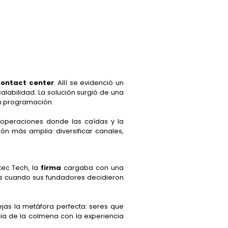
contact center
. Allí se evidenció un
alabilidad. La solución surgió de una
en programación.
 operaciones donde las caídas y la
ón más amplia: diversificar canales,
tec Tech, la
firma
cargaba con una
ces cuando sus fundadores decidieron
ejas la metáfora perfecta: seres que
ia de la colmena con la experiencia