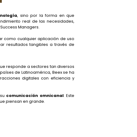
nología
, sino por la forma en que
ndimiento real de las necesidades,
r Success Managers.
tar como cualquier aplicación de uso
ar resultados tangibles a través de
ue responde a sectores tan diversos
s países de Latinoamérica, Beex se ha
ciones digitales con eficiencia y
 su
comunicación omnicanal
. Este
que piensan en grande.