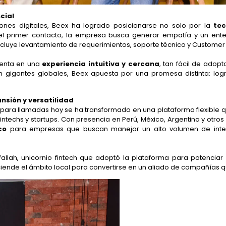
cial
nes digitales, Beex ha logrado posicionarse no solo por la
tec
el primer contacto, la empresa busca generar empatía y un ente
incluye levantamiento de requerimientos, soporte técnico y Custome
ienta en una
experiencia intuitiva y cercana
, tan fácil de adop
n gigantes globales, Beex apuesta por una promesa distinta: logr
.
nsión y versatilidad
ara llamadas hoy se ha transformado en una plataforma flexible q
intechs y startups. Con presencia en Perú, México, Argentina y otro
co
para empresas que buscan manejar un alto volumen de interac
allah, unicornio fintech que adoptó la plataforma para potenciar
ende el ámbito local para convertirse en un aliado de compañías 