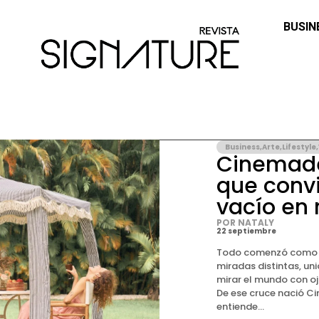
BUSIN
Business
,
Arte
,
Lifestyle
,
Cinemadec
que convi
vacío en 
POR NATALY
22 septiembre
Todo comenzó como u
miradas distintas, un
mirar el mundo con oj
De ese cruce nació C
entiende...