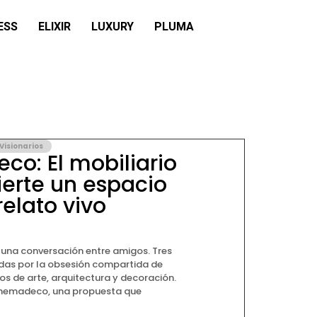
ESS
ELIXIR
LUXURY
PLUMA
Visionarios
o: El mobiliario
erte un espacio
relato vivo
na conversación entre amigos. Tres
idas por la obsesión compartida de
os de arte, arquitectura y decoración.
inemadeco, una propuesta que