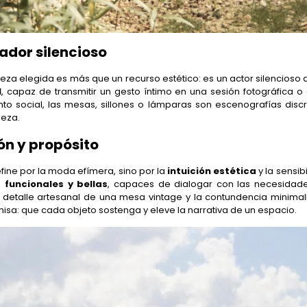
ador silencioso
za elegida es más que un recurso estético: es un actor silencioso que
l
, capaz de transmitir un gesto íntimo en una sesión fotográfica 
to social, las mesas, sillones o lámparas son escenografías disc
leza.
ón y propósito
ine por la moda efímera, sino por la
intuición estética
y la sensi
s
funcionales y bellas
, capaces de dialogar con las necesidad
l detalle artesanal de una mesa vintage y la contundencia minimalis
isa: que cada objeto sostenga y eleve la narrativa de un espacio.