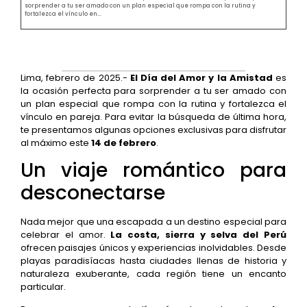
sorprender a tu ser amado con un plan especial que rompa con la rutina y
fortalezca el vínculo en...
Lima, febrero de 2025.-
El Día del Amor y la Amistad
es
la ocasión perfecta para sorprender a tu ser amado con
un plan especial que rompa con la rutina y fortalezca el
vínculo en pareja. Para evitar la búsqueda de última hora,
te presentamos algunas opciones exclusivas para disfrutar
al máximo este
14 de febrero
.
Un viaje romántico para
desconectarse
Nada mejor que una escapada a un destino especial para
celebrar el amor.
La costa, sierra y selva del Perú
ofrecen paisajes únicos y experiencias inolvidables. Desde
playas paradisíacas hasta ciudades llenas de historia y
naturaleza exuberante, cada región tiene un encanto
particular.