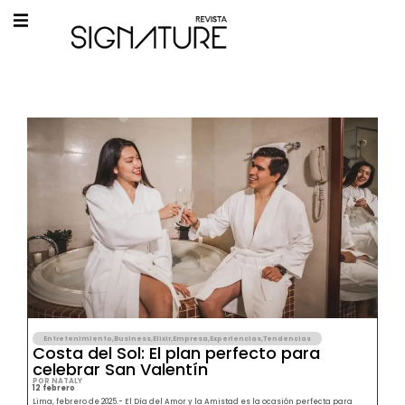
Entretenimiento
,
Business
,
Elixir
,
Empresa
,
Experiencias
,
Tendencias
Costa del Sol: El plan perfecto para
celebrar San Valentín
POR NATALY
12 febrero
Lima, febrero de 2025.- El Día del Amor y la Amistad es la ocasión perfecta para