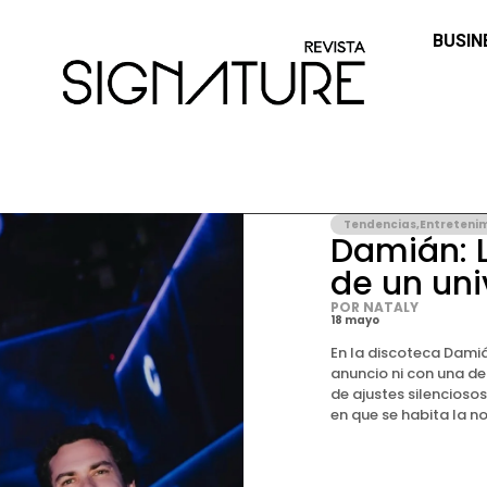
BUSIN
Tendencias
,
Entreteni
Damián: L
de un uni
POR NATALY
18 mayo
En la discoteca Damián
anuncio ni con una de
de ajustes silencioso
en que se habita la noc