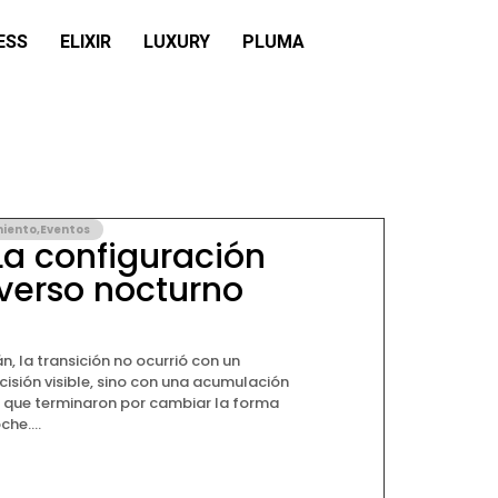
ESS
ELIXIR
LUXURY
PLUMA
miento
,
Eventos
a configuración
verso nocturno
, la transición no ocurrió con un
cisión visible, sino con una acumulación
s que terminaron por cambiar la forma
he....