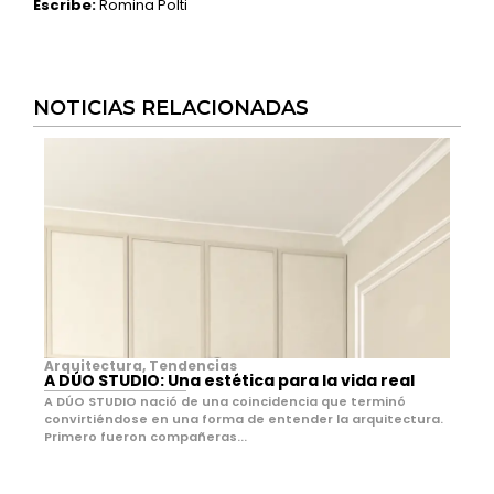
Escribe:
Romina Polti
NOTICIAS RELACIONADAS
Arquitectura
,
Tendencias
A DÚO STUDIO: Una estética para la vida real
A DÚO STUDIO nació de una coincidencia que terminó
convirtiéndose en una forma de entender la arquitectura.
Primero fueron compañeras...