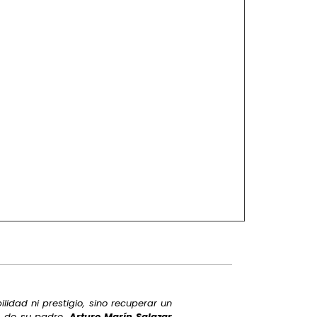
idad ni prestigio, sino recuperar un
te de su padre,
Arturo Marín Salazar