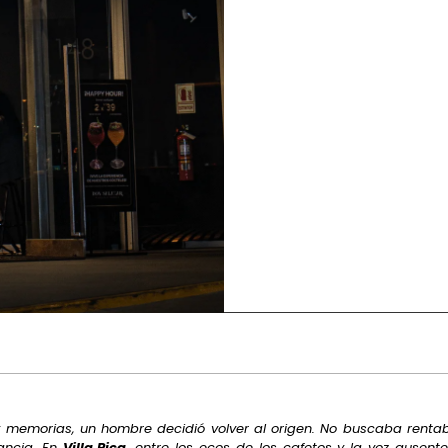
y memorias, un hombre decidió volver al origen. No buscaba rentabil
fancia. En
Villa Rica
, entre los ecos de los cafetos y la voz ausen