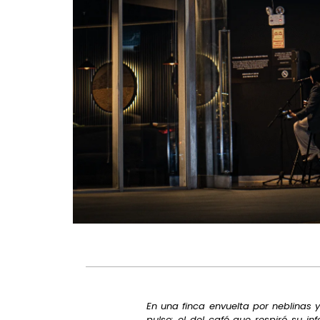
En una finca envuelta por neblinas 
pulso: el del café que respiró su in