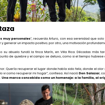
 taza
os muy personales
”, recuerda Arturo, con esa serenidad que solo 
 y generar un impacto positivo; por otro, una motivación profundam
o su abuelo fundó la finca Marín, en Villa Rica. Décadas más tarde
punto de quiebre y el campo se detuvo, como si el tiempo hubiese ol
or. Quería recuperar el lugar donde había sido feliz, donde el olor
lo vi como recuperar mi hogar”, confiesa. Así nació
Don Salazar
, c
.
Una marca concebida como un homenaje: a la familia, al ori