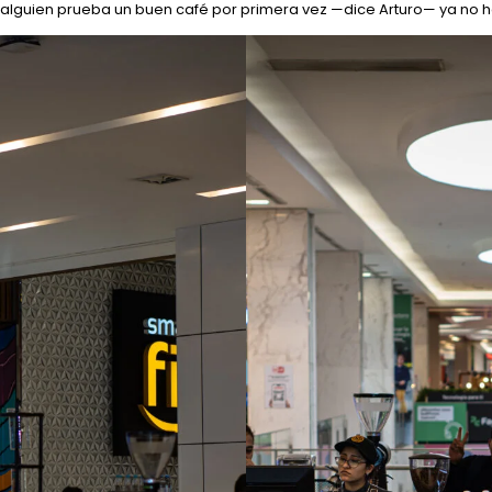
alguien prueba un buen café por primera vez —dice Arturo— ya no ha