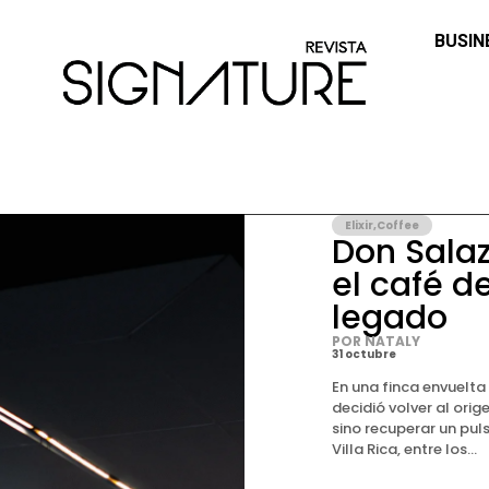
BUSIN
Elixir
,
Coffee
Don Salaz
el café d
legado
POR NATALY
31 octubre
En una finca envuelta
decidió volver al orig
sino recuperar un puls
Villa Rica, entre los...