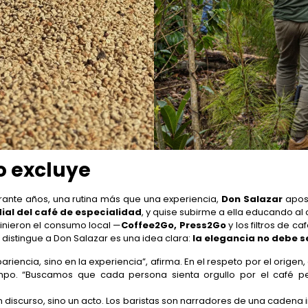
o excluye
urante años, una rutina más que una experiencia,
Don Salazar
apost
ial del café de especialidad
, y quise subirme a ella educando al 
inieron el consumo local —
Coffee2Go, Press2Go
y los filtros de c
 distingue a Don Salazar es una idea clara:
la elegancia no debe se
apariencia, sino en la experiencia”, afirma. En el respeto por el origen
ampo. “Buscamos que cada persona sienta orgullo por el café p
 discurso, sino un acto. Los baristas son narradores de una cadena i