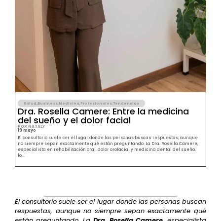
Salud
,
Business
,
Medicina
,
Profesionales
,
Tendencias
Dra. Rosella Camere: Entre la medicina
del sueño y el dolor facial
POR NATALY
19 mayo
El consultorio suele ser el lugar donde las personas buscan respuestas, aunque
no siempre sepan exactamente qué están preguntando. La Dra. Rosella Camere,
especialista en rehabilitación oral, dolor orofacial y medicina dental del sueño,
lo...
El consultorio suele ser el lugar donde las personas buscan
respuestas, aunque no siempre sepan exactamente qué
están preguntando. La
Dra. Rosella Camere
, especialista