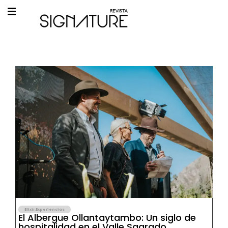
Elixir
,
Experiencias
El Albergue Ollantaytambo: Un siglo de
hospitalidad en el Valle Sagrado