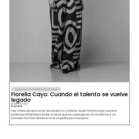
Influencer
,
Lifestyle
,
Personaje
Fiorella Cayo: Cuando el talento se vuelve
legado
POR NATALY
9 enero
Hay infancias que no se recuerdan en silencio. La de Fiorella Cayo suena a
guitarras afinándose tarde, a voces que se superponen sin anularse, a un
comedor familiar donde el arte no pedía permiso para...