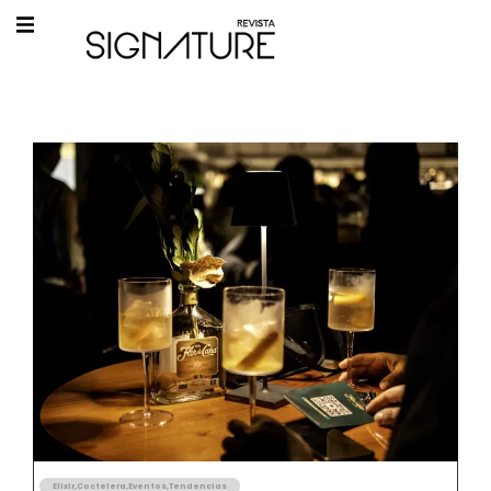
Elixir
,
Coctelera
,
Eventos
,
Tendencias