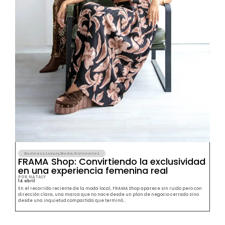
Business
,
Luxury
,
Moda
,
Visionarios
FRAMA Shop: Convirtiendo la exclusividad
en una experiencia femenina real
POR NATALY
14 abril
En el recorrido reciente de la moda local, FRAMA Shop aparece sin ruido pero con
dirección clara, una marca que no nace desde un plan de negocio cerrado sino
desde una inquietud compartida que terminó...