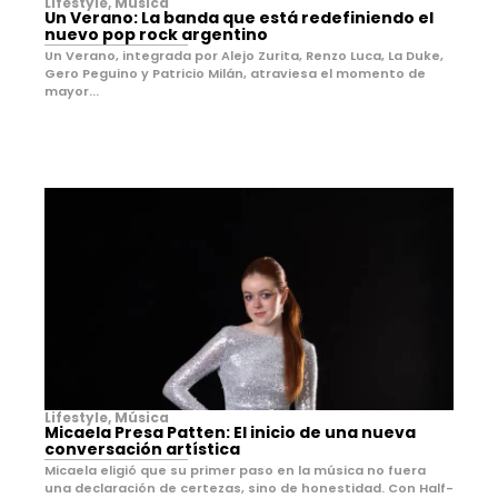
Lifestyle
,
Música
Un Verano: La banda que está redefiniendo el
nuevo pop rock argentino
Un Verano, integrada por Alejo Zurita, Renzo Luca, La Duke,
Gero Peguino y Patricio Milán, atraviesa el momento de
mayor...
Lifestyle
,
Música
Micaela Presa Patten: El inicio de una nueva
conversación artística
Micaela eligió que su primer paso en la música no fuera
una declaración de certezas, sino de honestidad. Con Half-