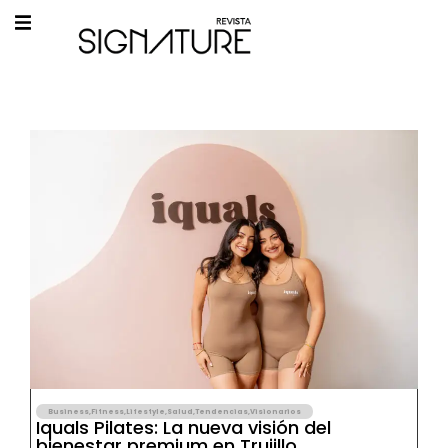
Business
,
Fitness
,
Lifestyle
,
Salud
,
Tendencias
,
Visionarios
Iquals Pilates: La nueva visión del
bienestar premium en Trujillo