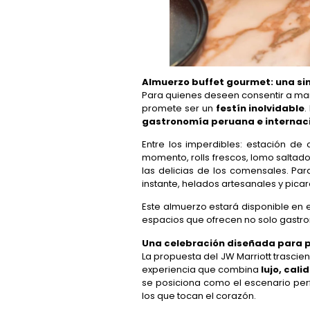
Almuerzo buffet gourmet: una si
Para quienes deseen consentir a m
promete ser un
festín inolvidable
.
gastronomía peruana e internac
Entre los imperdibles: estación de 
momento, rolls frescos, lomo saltad
las delicias de los comensales. Par
instante, helados artesanales y picar
Este almuerzo estará disponible en el
espacios que ofrecen no solo gastro
Una celebración diseñada para 
La propuesta del JW Marriott trascien
experiencia que combina
lujo, cali
se posiciona como el escenario per
los que tocan el corazón.