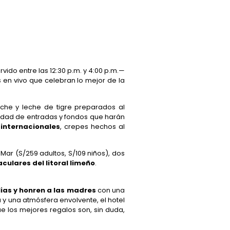
rvido entre las 12:30 p.m. y 4:00 p.m.—
s en vivo que celebran lo mejor de la
viche y leche de tigre preparados al
iedad de entradas y fondos que harán
 internacionales
, crepes hechos al
 Mar (S/259 adultos, S/109 niños), dos
culares del litoral limeño
.
ias y honren a las madres
con una
 y una atmósfera envolvente, el hotel
 los mejores regalos son, sin duda,