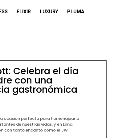
ESS
ELIXIR
LUXURY
PLUMA
tt: Celebra el día
dre con una
cia gastronómica
 la ocasión perfecta para homenajear a
tantes de nuestras vidas, y en Lima,
en con tanto encanto como el JW