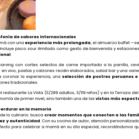
nfonía de sabores internacionales
amá con una
experiencia más prolongada
, el almuerzo buffet —se
 Incluye pisco sour ilimitado como gesto de bienvenida y estacione
ional
.
carving con cortes selectos de carne importada a la parrilla, ce
o en vivo, pastas y calzones recién elaborados, salad bar y una var
a coronar la experiencia, una
selección de postres peruanos e
ones tradicionales.
 restaurante La Vista (S/289 adultos, S/119 niños) y en la Terraza del
nomía de primer nivel, sino también una de las
vistas más especta
perdurar en la memoria
de lo culinario: busca
crear momentos que conecten a las famil
dez y autenticidad
. Con su cocina de autor, atención personalizada
fecto para celebrar a mamá en su día especial, recordándonos que