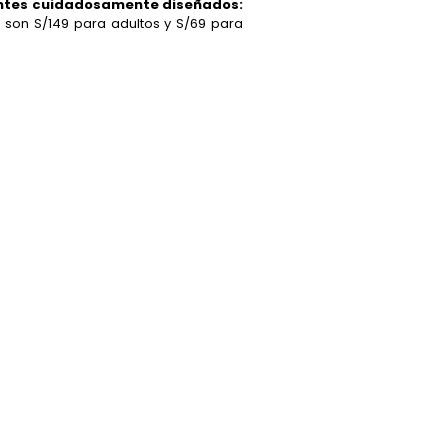
ntes cuidadosamente diseñados:
s son S/149 para adultos y S/69 para