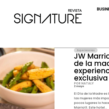
BUSIN
Experiencias
JW Marrio
de la ma
experien
exclusiva
POR NATALY
2 mayo
El Día de la Madre es
las mujeres más impor
pocos lugares lo hac
Marriott. Este hotel...