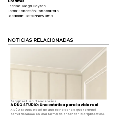
Créditos
Escribe: Diego Heysen
Fotos: Sebastián Portocarrero
Locación: Hotel Nhow Lima
NOTICIAS RELACIONADAS
Arquitectura
,
Tendencias
A DÚO STUDIO: Una estética para la vida real
A DÚO STUDIO nació de una coincidencia que terminó
convirtiéndose en una forma de entender la arquitectura.