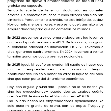
programa de apoyo a emprendedores de todo el Perú,
gratuito por supuesto.
Tengo la suerte de tener un doctorado en cometer
errores. He cometido muchos. Y esos errores han sido mis
cimientos. Porque me he atrevido, he sido intrépido, audaz.
Hoy cometo menos errores, y eso es lo que transmito a los
emprendedores para que no cometan los mismos.
En 2022 apoyamos a cinco emprendedores y los llevamos
a la feria Expoalimentaria de ADEX. De los cinco, uno ganó
el concurso nacional de innovación. En 2023 llevamos a
diez: ganamos cuatro premios. En 2024 llevamos a veinte:
también ganamos cuatro premios nacionales.
En 2025 igual. Mi sueño es ayudar. Mi sueño es hacer que
muchos emprendedores de provincia tengan
oportunidades. No solo poner en valor la riqueza del país,
sino que sean parte del dinamismo económico.
Hoy, con orgullo y humildad —porque no lo he hecho yo,
sino los ayacuchanos— puedo decirte: ¿sabes cuánto
creció el PBI de Ayacucho el último trimestre? 9.8%.
Eso lo han hecho los emprendedores ayacuchanos. Yo
solo puse mi granito de arena, con las papas Tiyapuy y
apoyando a emprendedores.