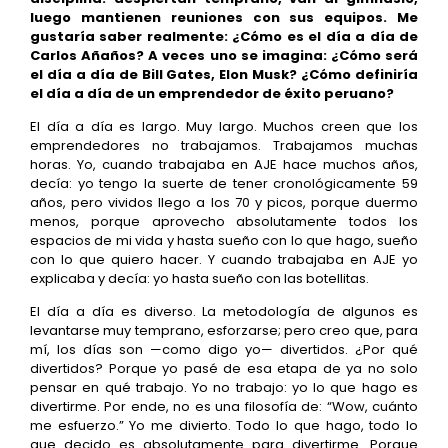
luego mantienen reuniones con sus equipos. Me
gustaría saber realmente: ¿Cómo es el día a día de
Carlos Añaños? A veces uno se imagina: ¿Cómo será
el día a día de Bill Gates, Elon Musk? ¿Cómo definiría
el día a día de un emprendedor de éxito peruano?
El día a día es largo. Muy largo. Muchos creen que los
emprendedores no trabajamos. Trabajamos muchas
horas. Yo, cuando trabajaba en AJE hace muchos años,
decía: yo tengo la suerte de tener cronológicamente 59
años, pero vividos llego a los 70 y picos, porque duermo
menos, porque aprovecho absolutamente todos los
espacios de mi vida y hasta sueño con lo que hago, sueño
con lo que quiero hacer. Y cuando trabajaba en AJE yo
explicaba y decía: yo hasta sueño con las botellitas.
El día a día es diverso. La metodología de algunos es
levantarse muy temprano, esforzarse; pero creo que, para
mí, los días son —como digo yo— divertidos. ¿Por qué
divertidos? Porque yo pasé de esa etapa de ya no solo
pensar en qué trabajo. Yo no trabajo: yo lo que hago es
divertirme. Por ende, no es una filosofía de: “Wow, cuánto
me esfuerzo.” Yo me divierto. Todo lo que hago, todo lo
que decido es absolutamente para divertirme. Porque