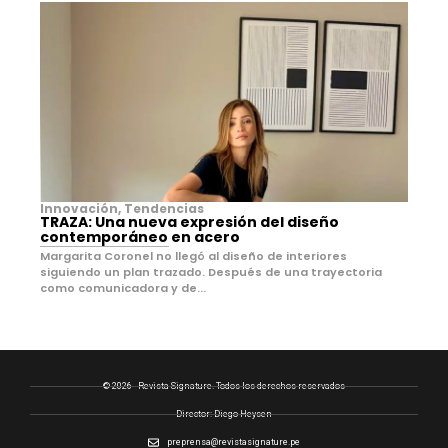
Innovación
,
Tendencias
TRAZA: Una nueva expresión del diseño
contemporáneo en acero
Margarita Coronel no llegó al diseño de interiores
siguiendo un plan trazado. Después de una trayectoria
como comunicadora y de...
© 2026 - Revista Signature. Todos los derechos reservados
Director: Diego Heysen
preprensa@revistasignature.pe