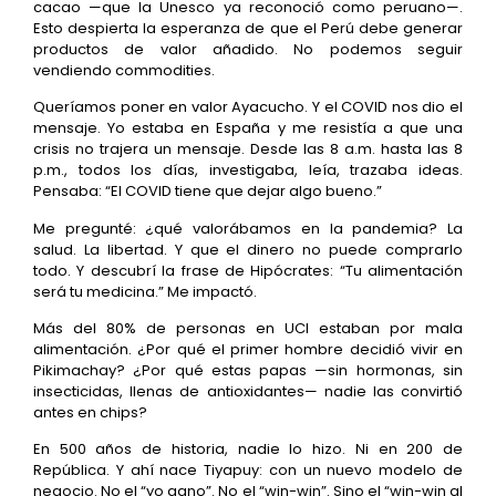
cacao —que la Unesco ya reconoció como peruano—.
Esto despierta la esperanza de que el Perú debe generar
productos de valor añadido. No podemos seguir
vendiendo commodities.
Queríamos poner en valor Ayacucho. Y el COVID nos dio el
mensaje. Yo estaba en España y me resistía a que una
crisis no trajera un mensaje. Desde las 8 a.m. hasta las 8
p.m., todos los días, investigaba, leía, trazaba ideas.
Pensaba: “El COVID tiene que dejar algo bueno.”
Me pregunté: ¿qué valorábamos en la pandemia? La
salud. La libertad. Y que el dinero no puede comprarlo
todo. Y descubrí la frase de Hipócrates: “Tu alimentación
será tu medicina.” Me impactó.
Más del 80% de personas en UCI estaban por mala
alimentación. ¿Por qué el primer hombre decidió vivir en
Pikimachay? ¿Por qué estas papas —sin hormonas, sin
insecticidas, llenas de antioxidantes— nadie las convirtió
antes en chips?
En 500 años de historia, nadie lo hizo. Ni en 200 de
República. Y ahí nace Tiyapuy: con un nuevo modelo de
negocio. No el “yo gano”. No el “win-win”. Sino el “win-win al