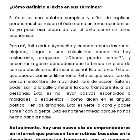
¿Cómo definiría el éxito en sus términos?
El éxito es una palabra compleja y difícil de explicar,
porque muchos miden el éxito como un tema económico.
Yo ya pasé esa etapa de ver el éxito como un tema
económico.
Para mí, éxito es ir a Ayacucho y, cuando recorro las zonas
alejadas, llegar a una chiquintirca donde no hay
restaurante, preguntar: “¿Dónde puedo comer?”, y
encontrar a gente bondadosa que te brinda un plato de
comida absolutamente incondicional. Eso es éxito. Éxito es
que puedas caminar libremente. Éxito es que seas libre de
pensamiento, libre de movilidad, libre de acción. Éxito es
poder salir a la calle y mirarle la cara, transparente, a las
personas. Éxito es no llevar pasivos escondidos o
maldades, o esqueletos —como dicen en el ángulo
político— en los armarios. Éxito es verte la cara y poder
sonreír con la gente. Éxito es no tener miedo porque no has
hecho daño a nadie.
Actualmente, hay una nueva ola de emprendedores
en internet que parecen tener rutinas basadas en la
disciplina: despiertan temprano, van al gimnasio,