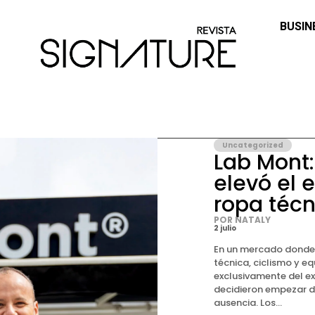
BUSIN
Uncategorized
Lab Mont:
elevó el 
ropa técn
POR NATALY
2 julio
En un mercado donde 
técnica, ciclismo y e
exclusivamente del ex
decidieron empezar de
ausencia. Los...