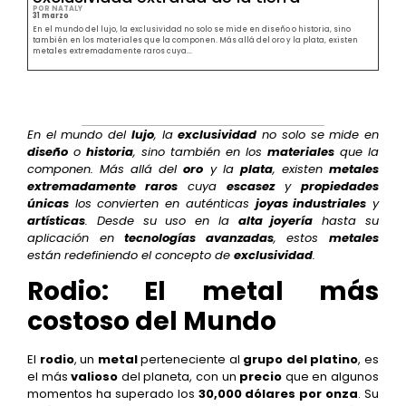
POR NATALY
31 marzo
En el mundo del lujo, la exclusividad no solo se mide en diseño o historia, sino
también en los materiales que la componen. Más allá del oro y la plata, existen
metales extremadamente raros cuya...
En el mundo del
lujo
, la
exclusividad
no solo se mide en
diseño
o
historia
, sino también en los
materiales
que la
componen. Más allá del
oro
y la
plata
, existen
metales
extremadamente raros
cuya
escasez
y
propiedades
únicas
los convierten en auténticas
joyas industriales
y
artísticas
. Desde su uso en la
alta joyería
hasta su
aplicación en
tecnologías avanzadas
, estos
metales
están redefiniendo el concepto de
exclusividad
.
Rodio: El metal más
costoso del Mundo
El
rodio
, un
metal
perteneciente al
grupo del platino
, es
el más
valioso
del planeta, con un
precio
que en algunos
momentos ha superado los
30,000 dólares por onza
. Su