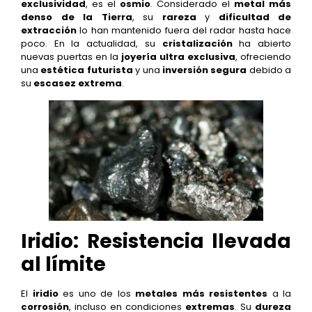
exclusividad
, es el
osmio
. Considerado el
metal más
denso de la Tierra
, su
rareza
y
dificultad de
extracción
lo han mantenido fuera del radar hasta hace
poco. En la actualidad, su
cristalización
ha abierto
nuevas puertas en la
joyería ultra exclusiva
, ofreciendo
una
estética futurista
y una
inversión segura
debido a
su
escasez extrema
.
Iridio: Resistencia llevada
al límite
El
iridio
es uno de los
metales más resistentes
a la
corrosión
, incluso en condiciones
extremas
. Su
dureza