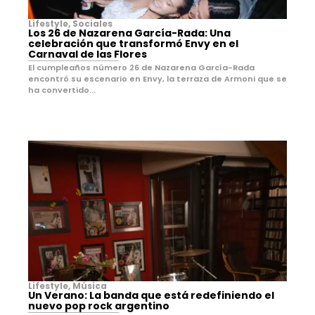
Lifestyle
,
Sociales
Los 26 de Nazarena García-Rada: Una
celebración que transformó Envy en el
Carnaval de las Flores
El cumpleaños número 26 de Nazarena García-Rada
encontró su escenario en Envy, la terraza de Armoni que se
ha convertido...
Lifestyle
,
Música
Un Verano: La banda que está redefiniendo el
nuevo pop rock argentino