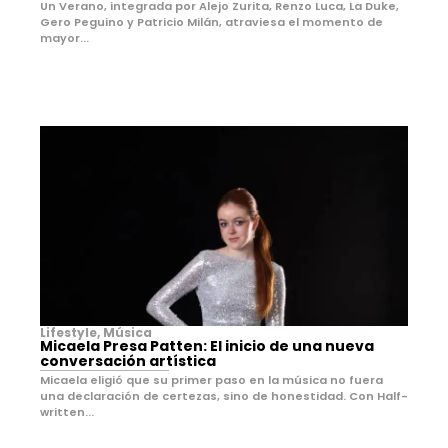
Un Verano, integrada por Alejo Zurita, Renzo Luca, La Duke,
Gero Peguino y Patricio Milán, atraviesa el momento de
mayor...
Lifestyle
,
Música
Micaela Presa Patten: El inicio de una nueva
conversación artística
Micaela eligió que su primer paso en la música no fuera
una declaración de certezas, sino de honestidad. Con Half-
written...