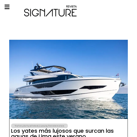
Yates
,
Actualidad
,
Luxury
,
Tendencias
Los yates más lujosos que surcan las
aguas de Lima este verano