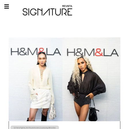
Lifestyle
,
Influencer
,
Luxury
,
Moda