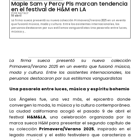
Maple Sam y Percy Pls marcan tendencia
en el festival de H&M en LA
POR NATALY
10 abril
La firma sueca presentó su nueva colección Primavera/Verano 2025 en un evento
que fusionó música, moda y cultura. Entre los asistentes internacionales, los
peruanos destacaron por sus estilismos vanguardistas Una pasarela entre luces,
música y...
La firma sueca presentó su nueva colección
Primavera/Verano 2025 en un evento que fusionó música,
moda y cultura. Entre los asistentes internacionales, los
peruanos destacaron por sus estilismos vanguardistas
Una pasarela entre luces, música y espíritu bohemio
Los Ángeles fue, una vez más, el epicentro donde
convergen la moda, la música y la cultura contemporánea.
La ciudad californiana acogió el pasado 9 de abril el
festival
H&M&LA
, una celebración organizada por la
marca sueca H&M para presentar el segundo capítulo de
su colección
Primavera/Verano 2025
, inspirado en el
legado musical y el estilo festivalero que caracteriza a