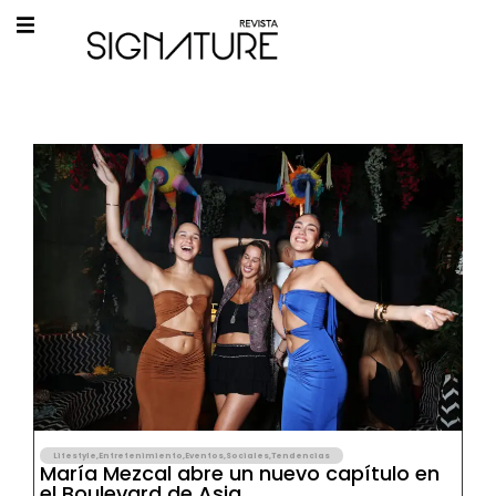
Lifestyle
,
Entretenimiento
,
Eventos
,
Sociales
,
Tendencias
María Mezcal abre un nuevo capítulo en
el Boulevard de Asia