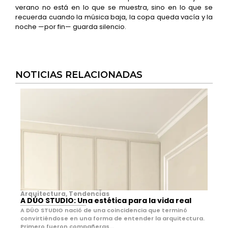
verano no está en lo que se muestra, sino en lo que se
recuerda cuando la música baja, la copa queda vacía y la
noche —por fin— guarda silencio.
NOTICIAS RELACIONADAS
Arquitectura
,
Tendencias
A DÚO STUDIO: Una estética para la vida real
A DÚO STUDIO nació de una coincidencia que terminó
convirtiéndose en una forma de entender la arquitectura.
Primero fueron compañeras...