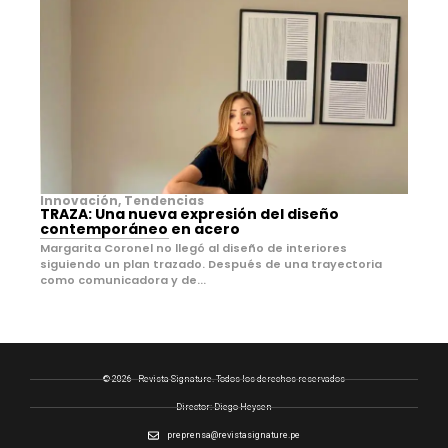
Innovación
,
Tendencias
TRAZA: Una nueva expresión del diseño
contemporáneo en acero
Margarita Coronel no llegó al diseño de interiores
siguiendo un plan trazado. Después de una trayectoria
como comunicadora y de...
© 2026 - Revista Signature. Todos los derechos reservados
Director: Diego Heysen
preprensa@revistasignature.pe