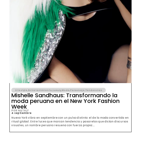
Lifestyle
,
Entretenimiento
,
Luxury
,
Moda
,
Personaje
,
Tendencias
Mishelle Sandhaus: Transformando la
moda peruana en el New York Fashion
Week
POR NATALY
4 septiembre
Nueva York vibra en septiembre con un pulso distinto: el de la moda convertida en
ritual global. Entre luces que marcan tendencia y pasarelas que dictan discursos
visuales, un nombre peruano resuena con fuerza propia:...