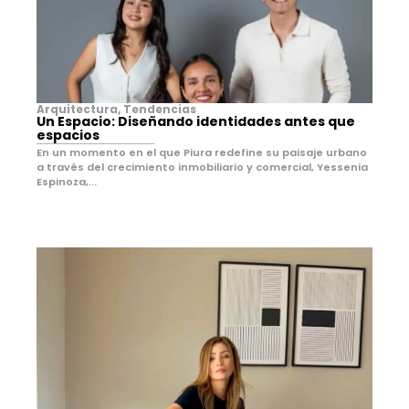
Arquitectura
,
Tendencias
Un Espacio: Diseñando identidades antes que
espacios
En un momento en el que Piura redefine su paisaje urbano
a través del crecimiento inmobiliario y comercial, Yessenia
Espinoza,...