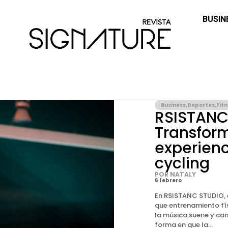
BUSIN
Business
,
Deportes
,
Fit
RSISTANC
Transfor
experienc
cycling
POR NATALY
6 febrero
En RSISTANC STUDIO, 
que entrenamiento fís
la música suene y con
forma en que la...