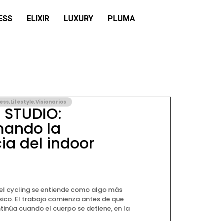
ESS
ELIXIR
LUXURY
PLUMA
ness
,
Lifestyle
,
Visionarios
 STUDIO:
mando la
ia del indoor
el cycling se entiende como algo más
ico. El trabajo comienza antes de que
tinúa cuando el cuerpo se detiene, en la