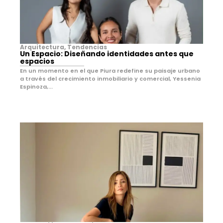
Arquitectura
,
Tendencias
Un Espacio: Diseñando identidades antes que
espacios
En un momento en el que Piura redefine su paisaje urbano
a través del crecimiento inmobiliario y comercial, Yessenia
Espinoza,...