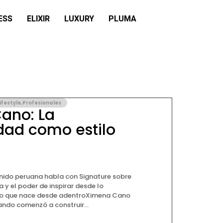
ESS
ELIXIR
LUXURY
PLUMA
ifestyle
,
Profesionales
ano: La
dad como estilo
nido peruana habla con Signature sobre
 y el poder de inspirar desde lo
ido que nace desde adentroXimena Cano
ando comenzó a construir...