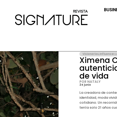
BUSIN
Visionarios
,
Influencer
,
L
Ximena C
autentici
de vida
POR NATALY
24 junio
La creadora de conte
identidad, moda vivida
cotidiano. Un recorr
tenía solo 21 años cu