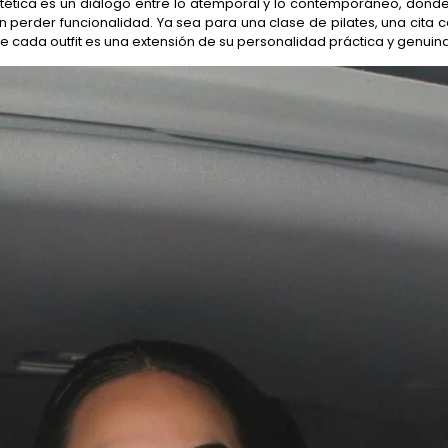
u estética es un diálogo entre lo atemporal y lo contemporáneo, d
n perder funcionalidad. Ya sea para una clase de pilates, una cita c
e cada outfit es una extensión de su personalidad práctica y genuina