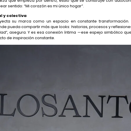
lleza que empieza por dentro, estilo que se construye con autoco
ear sentido: “Mi corazón es mi único hogar”.
l y colectiva
royecta su marca como un espacio en constante transformación
de pueda compartir más que looks: historias, procesos y reflexion
ad”, asegura. Y es esa conexión íntima —ese espejo simbólico que
cto de inspiración constante.