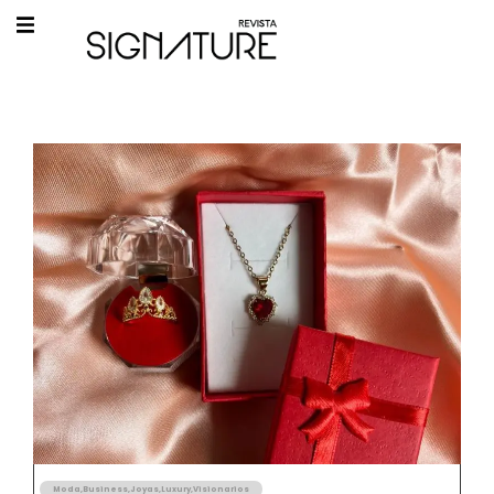
Moda
,
Business
,
Joyas
,
Luxury
,
Visionarios