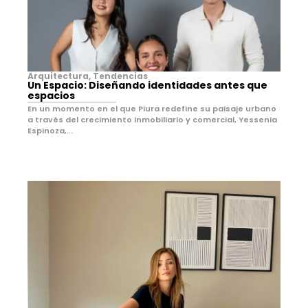
Arquitectura
,
Tendencias
Un Espacio: Diseñando identidades antes que
espacios
En un momento en el que Piura redefine su paisaje urbano
a través del crecimiento inmobiliario y comercial, Yessenia
Espinoza,...