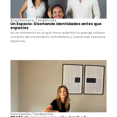
Arquitectura
,
Tendencias
Un Espacio: Diseñando identidades antes que
espacios
En un momento en el que Piura redefine su paisaje urbano
a través del crecimiento inmobiliario y comercial, Yessenia
Espinoza,...
Innovación
,
Tendencias