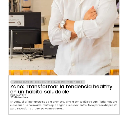
Business
,
Coctelera
,
Elixir
,
Fitness
,
Lifestyle
,
Visionarios
Zano: Transformar la tendencia healthy
en un hábito saludable
POR NATALY
27 diciembre
En Zano, el primer gesto no es la promesa, sino la sensación de equilibrio: madera
clara, luz que no invade, platos que llegan sin aspavientos. Todo parece dispuesto
para recordarle al cuerpo —antes que a...