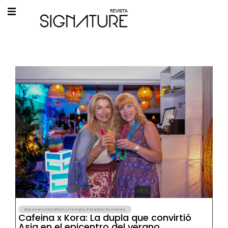
Experiencias
,
Elixir
,
Lifestyle
,
Paladar
,
Sociales
Cafeina x Kora: La dupla que convirtió
Asia en el epicentro del verano