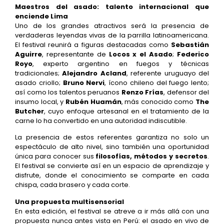
Maestros del asado: talento internacional que
enciende Lima
Uno de los grandes atractivos será la presencia de
verdaderas leyendas vivas de la parrilla latinoamericana.
El festival reunirá a figuras destacadas como
Sebastián
Aguirre
, representante de
Locos x el Asado
;
Federico
Royo
, experto argentino en fuegos y técnicas
tradicionales;
Alejandro Acland
, referente uruguayo del
asado criollo;
Bruno Nervi
, ícono chileno del fuego lento;
así como los talentos peruanos
Renzo Frías
, defensor del
insumo local, y
Rubén Huamán
, más conocido como
The
Butcher
, cuyo enfoque artesanal en el tratamiento de la
carne lo ha convertido en una autoridad indiscutible.
La presencia de estos referentes garantiza no solo un
espectáculo de alto nivel, sino también una oportunidad
única para conocer sus
filosofías, métodos y secretos
.
El festival se convierte así en un espacio de aprendizaje y
disfrute, donde el conocimiento se comparte en cada
chispa, cada brasero y cada corte.
Una propuesta multisensorial
En esta edición, el festival se atreve a ir más allá con una
propuesta nunca antes vista en Perú: el asado en vivo de