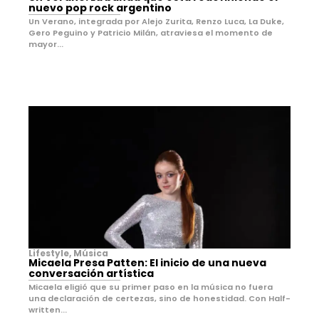
nuevo pop rock argentino
Un Verano, integrada por Alejo Zurita, Renzo Luca, La Duke,
Gero Peguino y Patricio Milán, atraviesa el momento de
mayor...
Lifestyle
,
Música
Micaela Presa Patten: El inicio de una nueva
conversación artística
Micaela eligió que su primer paso en la música no fuera
una declaración de certezas, sino de honestidad. Con Half-
written...