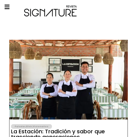
Paladar
,
Elixir
,
Visionarios
La Estación: Tradición y sabor que
trasciende generaciones