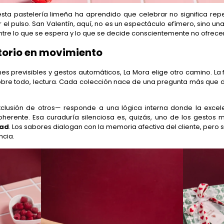
sta pastelería limeña ha aprendido que celebrar no significa repeti
el pulso. San Valentín, aquí, no es un espectáculo efímero, sino u
ntre lo que se espera y lo que se decide conscientemente no ofrecer
itorio en movimiento
s previsibles y gestos automáticos, La Mora elige otro camino. L
bre todo, lectura. Cada colección nace de una pregunta más que d
xclusión de otros— responde a una lógica interna donde la excel
oherente. Esa curaduría silenciosa es, quizás, uno de los gestos
dad
. Los sabores dialogan con la memoria afectiva del cliente, pero s
ncia.