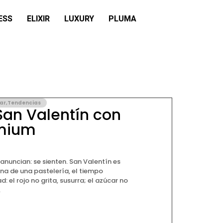
ESS
ELIXIR
LUXURY
PLUMA
ar
,
Tendencias
San Valentín con
emium
anuncian: se sienten. San Valentín es
trina de una pastelería, el tiempo
: el rojo no grita, susurra; el azúcar no
.