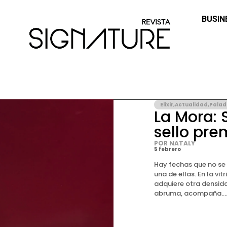
BUSIN
Elixir
,
Actualidad
,
Palad
La Mora: 
sello pr
POR NATALY
5 febrero
Hay fechas que no se 
una de ellas. En la vi
adquiere otra densidad
abruma, acompaña...