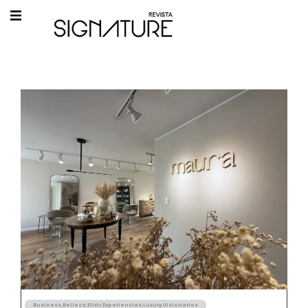
Business
,
Belleza
,
Elixir
,
Experiencias
,
Luxury
,
Visionarios