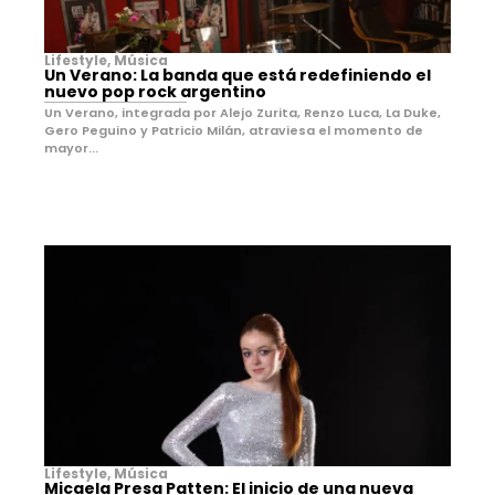
Lifestyle
,
Música
Un Verano: La banda que está redefiniendo el
nuevo pop rock argentino
Un Verano, integrada por Alejo Zurita, Renzo Luca, La Duke,
Gero Peguino y Patricio Milán, atraviesa el momento de
mayor...
Lifestyle
,
Música
Micaela Presa Patten: El inicio de una nueva