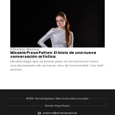
Lifestyle
,
Música
Micaela Presa Patten: El inicio de una nueva
conversación artística
Micaela eligió que su primer paso en la música no fuera
una declaración de certezas, sino de honestidad. Con Half-
written...
© 2026 - Revista Signature. Todos los derechos reservados
Director: Diego Heysen
preprensa@revistasignature.pe