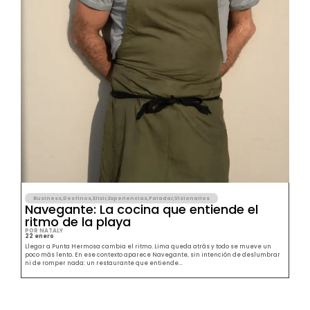
Business
,
Destinos
,
Elixir
,
Experiencias
,
Paladar
,
Visionarios
Navegante: La cocina que entiende el
ritmo de la playa
POR NATALY
22 enero
Llegar a Punta Hermosa cambia el ritmo. Lima queda atrás y todo se mueve un
poco más lento. En ese contexto aparece Navegante, sin intención de deslumbrar
ni de romper nada: un restaurante que entiende...