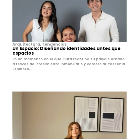
Arquitectura
,
Tendencias
Un Espacio: Diseñando identidades antes que
espacios
En un momento en el que Piura redefine su paisaje urbano
a través del crecimiento inmobiliario y comercial, Yessenia
Espinoza,...