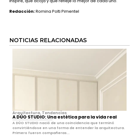
inspire, que acoja y que refleje lo mejor de cada uno.
Redacción:
Romina Polti Pimentel
NOTICIAS RELACIONADAS
Arquitectura
,
Tendencias
A DÚO STUDIO: Una estética para la vida real
A DÚO STUDIO nació de una coincidencia que terminó
convirtiéndose en una forma de entender la arquitectura.
Primero fueron compañeras...