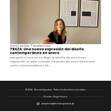
Innovación
,
Tendencias
TRAZA: Una nueva expresión del diseño
contemporáneo en acero
Margarita Coronel no llegó al diseño de interiores
siguiendo un plan trazado. Después de una trayectoria
como comunicadora y de...
© 2026 - Revista Signature. Todos los derechos reservados
Director: Diego Heysen
preprensa@revistasignature.pe