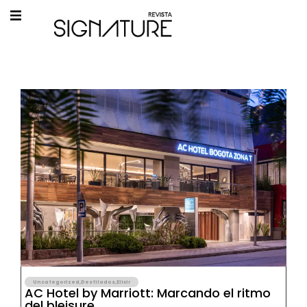
Uncategorized
,
Destilados
,
Elixir
AC Hotel by Marriott: Marcando el ritmo
del bleisure