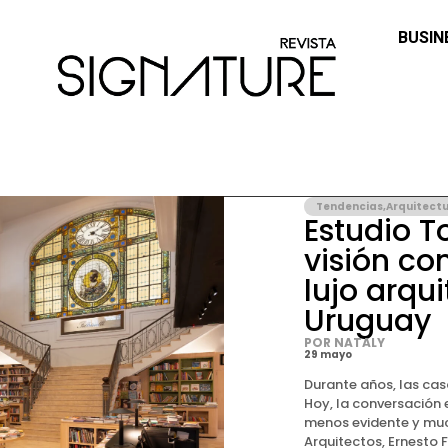
BUSIN
Tendencias
,
Arquitect
Estudio T
visión c
lujo arqu
Uruguay
POR NATALY
29 mayo
Durante años, las cas
Hoy, la conversación
menos evidente y muc
Arquitectos, Ernesto F