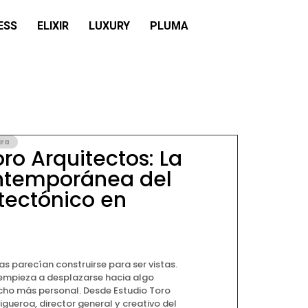
ESS
ELIXIR
LUXURY
PLUMA
ura
oro Arquitectos: La
ontemporánea del
itectónico en
as parecían construirse para ser vistas.
 empieza a desplazarse hacia algo
ho más personal. Desde Estudio Toro
igueroa, director general y creativo del