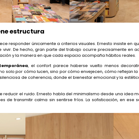
ene estructura
rece responder únicamente a criterios visuales. Ernesto insiste en q
 vivir. De hecho, gran parte del trabajo ocurre precisamente en a
ulación y la manera en que cada espacio acompaña hábitos reales.
ntemporánea
, el confort parece haberse vuelto menos decorat
n no solo por cómo lucen, sino por cómo envejecen, cómo reflejan la
ilenciosa de coherencia, donde el bienestar emocional y la estét
de reducir el ruido. Ernesto habla del minimalismo desde una idea m
s de transmitir calma sin sentirse fríos. La sofisticación, en e