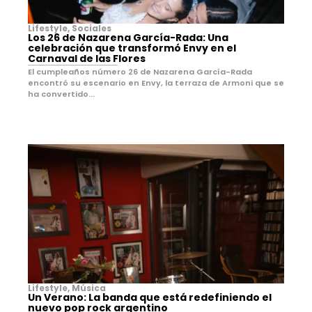
Lifestyle
,
Sociales
Los 26 de Nazarena García-Rada: Una
celebración que transformó Envy en el
Carnaval de las Flores
El cumpleaños número 26 de Nazarena García-Rada
encontró su escenario en Envy, la terraza de Armoni que se
ha convertido...
Lifestyle
,
Música
Un Verano: La banda que está redefiniendo el
nuevo pop rock argentino