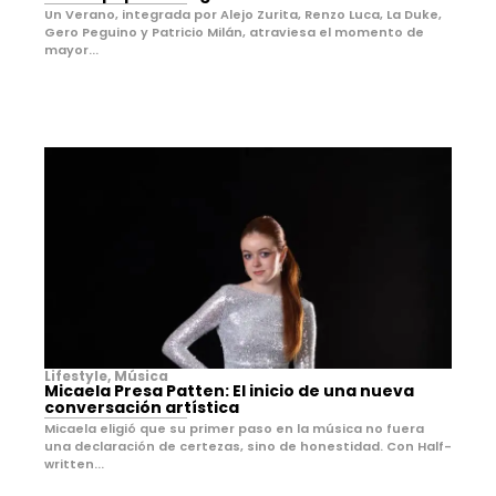
Un Verano, integrada por Alejo Zurita, Renzo Luca, La Duke,
Gero Peguino y Patricio Milán, atraviesa el momento de
mayor...
Lifestyle
,
Música
Micaela Presa Patten: El inicio de una nueva
conversación artística
Micaela eligió que su primer paso en la música no fuera
una declaración de certezas, sino de honestidad. Con Half-
written...