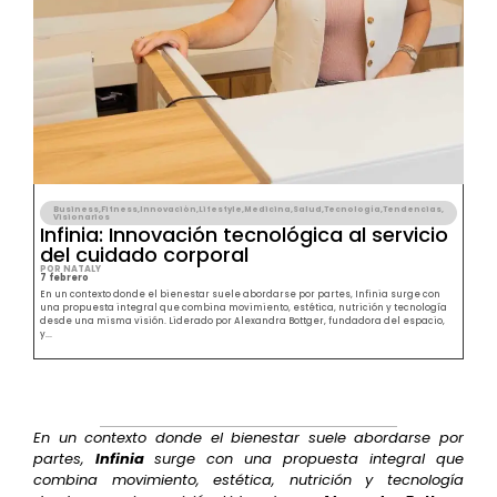
Business
,
Fitness
,
Innovación
,
Lifestyle
,
Medicina
,
Salud
,
Tecnología
,
Tendencias
,
Visionarios
Infinia: Innovación tecnológica al servicio
del cuidado corporal
POR NATALY
7 febrero
En un contexto donde el bienestar suele abordarse por partes, Infinia surge con
una propuesta integral que combina movimiento, estética, nutrición y tecnología
desde una misma visión. Liderado por Alexandra Bottger, fundadora del espacio,
y...
En un contexto donde el bienestar suele abordarse por
partes,
Infinia
surge con una propuesta integral que
combina movimiento, estética, nutrición y tecnología