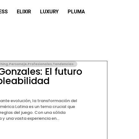
ESS
ELIXIR
LUXURY
PLUMA
hing
,
Personaje
,
Profesionales
,
Tendencias
Gonzales: El futuro
leabilidad
ante evolución, la transformación del
mérica Latina es un tema crucial que
 reglas del juego. Con una sólida
 una vasta experiencia en...