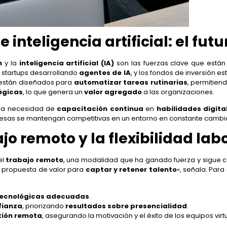
inteligencia artificial: el futu
n
y la
inteligencia artificial (IA)
son las fuerzas clave que están
 startups desarrollando
agentes de IA
, y los fondos de inversión 
s están diseñados para
automatizar tareas rutinarias
, permitien
égicas
, lo que genera un
valor agregado
a las organizaciones.
a la necesidad de
capacitación continua
en
habilidades digita
resas se mantengan competitivas en un entorno en constante cambi
jo remoto y la flexibilidad lab
el
trabajo remoto
, una modalidad que ha ganado fuerza y sigue c
 propuesta de valor para
captar y retener talento
«, señala. Par
tecnológicas adecuadas
.
fianza
, priorizando
resultados sobre presencialidad
.
tión remota
, asegurando la motivación y el éxito de los equipos virt