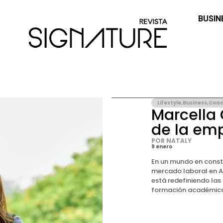
BUSIN
Lifestyle
,
Business
,
Coac
Marcella 
de la emp
POR NATALY
9 enero
En un mundo en const
mercado laboral en A
está redefiniendo las
formación académica y