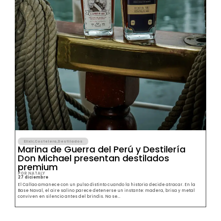
Elixir
,
Coctelera
,
Destilados
Marina de Guerra del Perú y Destilería
Don Michael presentan destilados
premium
POR NATALY
27 diciembre
El Callao amanece con un pulso distinto cuando la historia decide atracar. En la
Base Naval, el aire salino parece detenerse un instante: madera, brisa y metal
conviven en silencio antes del brindis. No se...