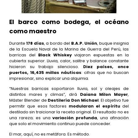
El barco como bodega, el océano
como maestro
Durante
178 días
, a bordo del
B.A.P. Unión
, buque insignia
de la Escuela Naval de la Marina de Guerra del Perú, las
barricas del
Black Whiskey
viajaron expuestas en la
cubierta superior. Lluvia, calor, salitre y balance constante
hicieron su trabajo silencioso.
Diez países, once
puertos, 16,435 millas náuticas
: cifras que no buscan
impresionar, sino explicar una alquimia.
“Nuestras barricas soportaron lluvia, sol y oleajes de
distintos mares y climas”, dirá
Daiana Milon Mayer
,
Máster Blender de
Destilería Don Michael
. El objetivo fue
permitir que esos factores
modularan el espíritu
del
destilado sin traicionar la receta original. El resultado no es
una rareza; es una
variación profunda
, una afinación
que solo el movimiento continuo puede conceder.
El mar, aquí, no es metáfora. Es método.