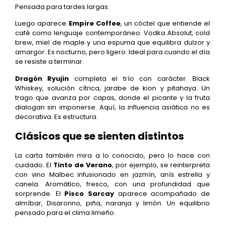
Pensada para tardes largas.
Luego aparece
Empire Coffee
, un cóctel que entiende el
café como lenguaje contemporáneo. Vodka Absolut, cold
brew, miel de maple y una espuma que equilibra dulzor y
amargor. Es nocturno, pero ligero. Ideal para cuando el día
se resiste a terminar.
Dragón Ryujin
completa el trío con carácter. Black
Whiskey, solución cítrica, jarabe de kion y pitahaya. Un
trago que avanza por capas, donde el picante y la fruta
dialogan sin imponerse. Aquí, la influencia asiática no es
decorativa. Es estructura.
Clásicos que se sienten distintos
La carta también mira a lo conocido, pero lo hace con
cuidado. El
Tinto de Verano
, por ejemplo, se reinterpreta
con vino Malbec infusionado en jazmín, anís estrella y
canela. Aromático, fresco, con una profundidad que
sorprende. El
Pisco Sarcay
aparece acompañado de
almíbar, Disaronno, piña, naranja y limón. Un equilibrio
pensado para el clima limeño.