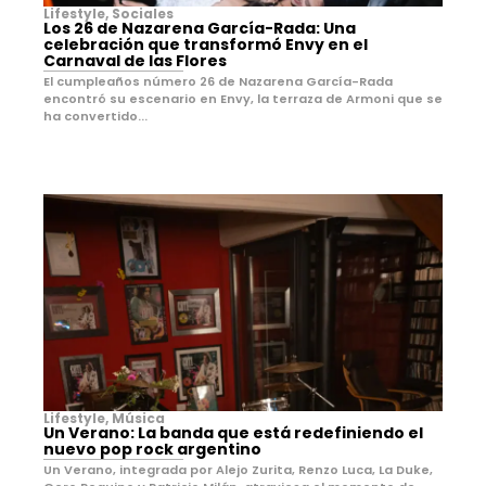
Lifestyle
,
Sociales
Los 26 de Nazarena García-Rada: Una
celebración que transformó Envy en el
Carnaval de las Flores
El cumpleaños número 26 de Nazarena García-Rada
encontró su escenario en Envy, la terraza de Armoni que se
ha convertido...
Lifestyle
,
Música
Un Verano: La banda que está redefiniendo el
nuevo pop rock argentino
Un Verano, integrada por Alejo Zurita, Renzo Luca, La Duke,