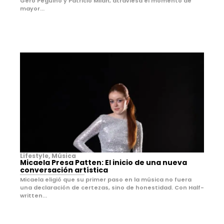
Gero Peguino y Patricio Milán, atraviesa el momento de
mayor...
Lifestyle
,
Música
Micaela Presa Patten: El inicio de una nueva
conversación artística
Micaela eligió que su primer paso en la música no fuera
una declaración de certezas, sino de honestidad. Con Half-
written...