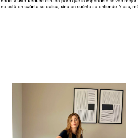
imina nada. Ajusta. Reduce el ruido para que lo importante se vea mej
 no está en cuánto se aplica, sino en cuánto se entiende. Y eso, 