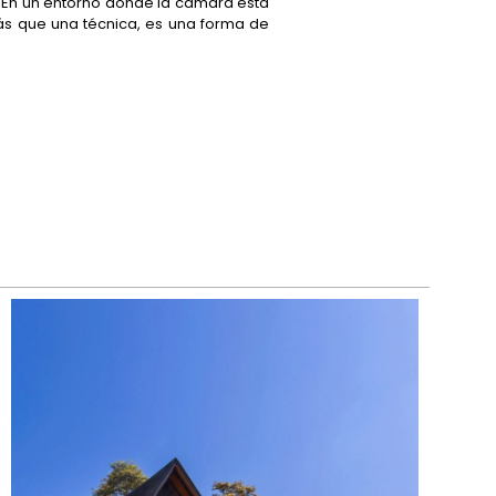
or. En un entorno donde la cámara está
más que una técnica, es una forma de