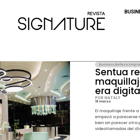
BUSIN
Business
,
Belleza
,
Empr
Sentua re
maquillaj
era digita
POR NATALY
19 marzo
El maquillaje frente 
empezó a parecerse m
bien sin parecer otra
videollamadas del día