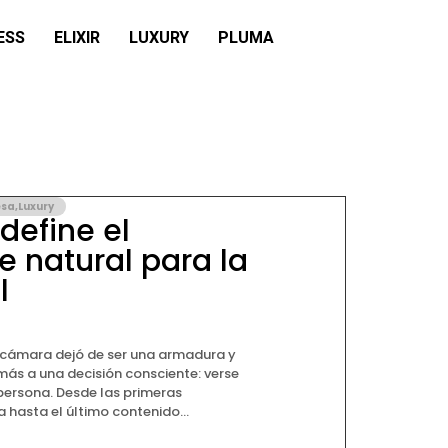
ESS
ELIXIR
LUXURY
PLUMA
esa
,
Luxury
define el
e natural para la
l
a cámara dejó de ser una armadura y
ás a una decisión consciente: verse
 persona. Desde las primeras
 hasta el último contenido...